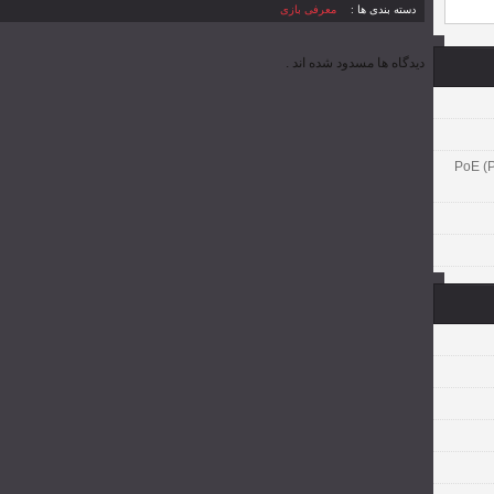
دسته بندی ها :
معرفی بازی
دیدگاه ها مسدود شده اند .
PoE (Power )