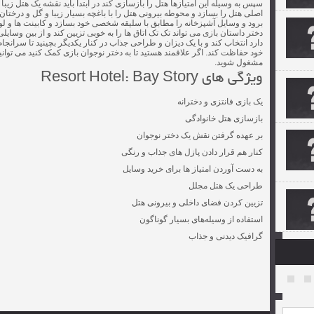
سپس به وسیله این امتیازها هتل را بازسازی کند در ابتدا باید نقشه یک هتل زی
اصلی هتل را بسازد و محوطه بیرونی هتل را با باغچه بسیار زیبا و گل و درخت
برود و وسایل آشپزخانه را مطابق با سلیقه شخصی خود بسازد و کابینت ها و لواز
دختر داستان بازی می تواند تک تک اتاق ها را به خوبی تزیین کند و از بین وسایلی
دارد انتخاب کند و با یک دیزان و طراحی جذاب در کنار یکدیگر بچینید تا سرانجام
خود حفاظت کند. اگر علاقمند هستید تا به دختر نوجوان بازی کمک کنید می توانید
مشغول شوید.
ویژگی های Resort Hotel: Bay Story‏
یک بازی فانتزی و دخترانه
بازسازی هتل خانوادگی
بر عهده گرفتن نقش یک دختر نوجوان
کنار هم قرار دادن پازل های جذاب و رنگی
به دست آوردن امتیاز ها برای خرید وسایل
طراحی یک هتل مجلل
تزیین کردن فضای داخلی و بیرونی هتل
استفاده از وسیله‌های بسیار گوناگون
گرافیک دیدنی و جذاب