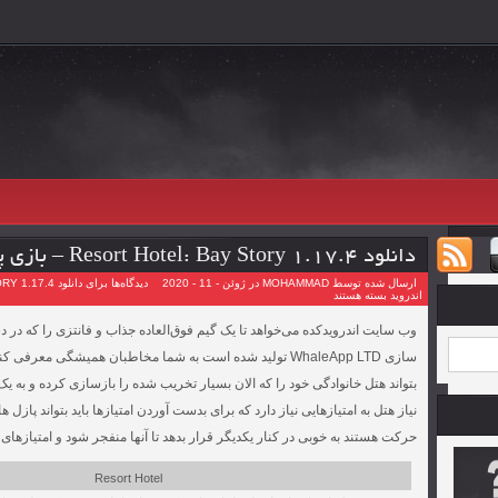
دانلود Resort Hotel: Bay Story 1.17.4 – بازی پازلی هتل پر رفت و آمد اندروید
ارسال شده توسط MOHAMMAD در ژوئن - 11 - 2020
دیدگاه‌ها
اندروید
بسته هستند
وب سایت اندرویدکده می‌خواهد تا یک گیم فوق‌العاده جذاب و فانتزی را که د
سازی WhaleApp LTD تولید شده است به شما مخاطبان همیشگی معر
بتواند هتل خانوادگی خود را که الان بسیار تخریب شده را بازسازی کرده و به ی
نیاز هتل به امتیازهایی نیاز دارد که برای بدست آوردن امتیاز‌ها باید بتواند پ
حرکت هستند به خوبی در کنار یکدیگر قرار بدهد تا آنها منفجر شود و امتیازهای
Resort Hotel