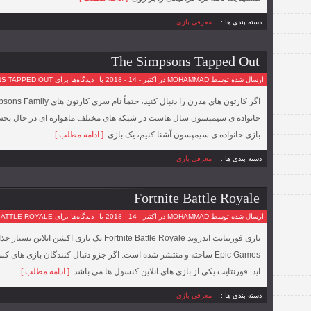
دسته بندی ها :
معرفی بازی
The Simpsons Tapped Out
ارسال شده توسط MOHAMMAD در اکتبر - 14 - 2018 با
دیدگاه‌ها
برای THE SIMPSONS TAPPED OUT
خانواده ی سیمپسون سال هاست در شبکه های مختلف ماهواره ای در حال پخش ا
بازی خانواده ی سیمپسون آشنا کنیم، یک بازی
[ ادامه مطلب ]
دسته بندی ها :
معرفی بازی
Fortnite Battle Royale
ارسال شده توسط MOHAMMAD در اکتبر - 14 - 2018 با
دیدگاه‌ها
برای FORTNITE BATTLE ROYALE
بازی فورتنایت اندروید Fortnite Battle Royale 
Epic Games ساخته و منتشر شده است. اگر جزو دنبال کنندگان بازی های 
اید. فورنتایت یکی از بازی های انلاین کنسول ها می باشد
[ ادامه مطلب ]
دسته بندی ها :
معرفی بازی