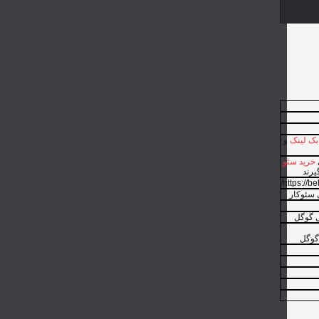
بک لینک
و
ی
خرید سئو
یرند
 سئوکار
ل گوگل
گوگل