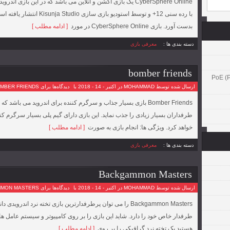
CyberSphere Online یک بازی اکشن و آنلاین می باشد که در این باز
بدست آورد. بازی CyberSphere Online در مورد
[ ادامه مطلب ]
دسته بندی ها :
معرفی بازی
bomber friends
PoE (Power )
ارسال شده توسط MOHAMMAD در اکتبر - 14 - 2018 با
دیدگاه‌ها
برای BOMBER FRIENDS
Bomber Friends بازی بسیار جذاب و سرگرم کننده برای اندروید می ب
طرفداران بسیار زیادی را جذب نماید. این بازی دارای گیم پلی بسیار سرگرم کن
خواهد کرد. ویژگی ها: انجام بازی به صورت
[ ادامه مطلب ]
دسته بندی ها :
معرفی بازی
Backgammon Masters
ارسال شده توسط MOHAMMAD در اکتبر - 14 - 2018 با
دیدگاه‌ها
برای BACKGAMMON MASTERS
Backgammon Masters را می توان پرطرفدارترین بازی تخته نرد ا
طرفدار خاص خود را دارد. شاید این بازی را بر روی کامپیوتر و سیستم عامل های
هستید یک تخته نرد گرافیکی را بر روی
[ ادامه مطلب ]