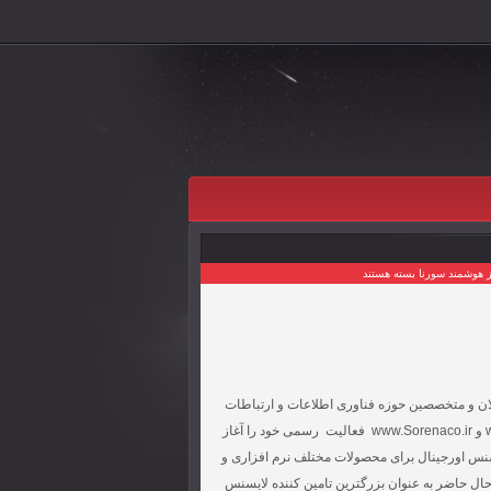
 هوشمند سورنا
بسته هستند
التحصیلان و متخصصین حوزه فناوری اطلاعات و ارتباطات
تحت نام تجاری Golicense تاسیس و با راه اندازی سایتهای www.Golicense.ir و www.Sorenaco.ir فعالیت رسمی خود را آغاز
سنس اورجینال برای محصولات مختلف نرم افزاری و
ال حاضر به عنوان بزرگترین تامین کننده لایسنس