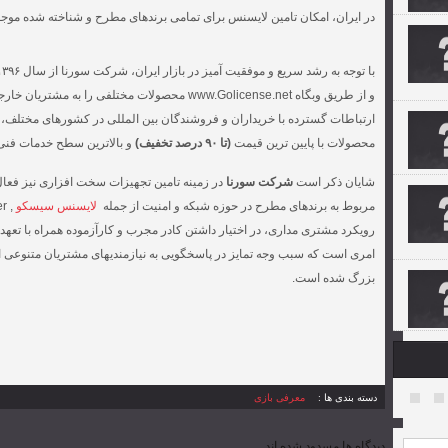
در ایران، امکان تامین لایسنس برای تمامی برندهای مطرح و شناخته شده موجود
و از طریق وبگاه www.Golicense.net محصولات مختلفی ر
ارتباطات گسترده با خریداران و فروشندگان بین المللی در کشورهای مختلف،
محصولات با پایین ترین قیمت
(تا ۹۰ درصد تخفیف)
و بالاترین سطح خدمات فنی 
شایان ذکر است
شرکت سورنا
در زمینه تامین تجهیزات سخت افزاری نیز فعا
مربوط به برندهای مطرح در حوزه شبکه و امنیت از جمله
لایسنس سیسکو
رویکرد مشتری مداری، در اختیار داشتن کادر مجرب و کارآزموده همراه با تع
امری است که سبب وجه تمایز در پاسخگویی به نیازمندیهای مشتریان متنوعی ا
بزرگ شده است.
دسته بندی ها :
معرفی بازی
دیدگاه ها مسدود شده اند .