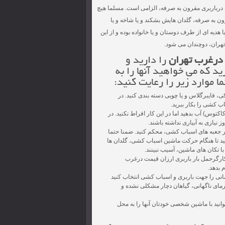
ه درباربری مقرون به صرفه، الزامی است. مسلما هیچ
ن به صرفه، گلدان هایش بشکند و یا شاخه و یا
هدیه ای از طرف دوستان و یا خانواده بوده و از این
هران، دوچندان می شود.
 درغرب تهران
را دارید و
ید که می خواهید آنها را به
 موارد زیر را رعایت کنید:
ی، فایبرگلاس و یا چوبی دسته بندی کنید. در
ب کشی را بکار ببرید.
کتوس) آب بدهید اما در این کار افراط نکنید. در
یازی به آبیاری نداشته باشند.
ا در جعبه های اسباب کشی، محکم کنید. ضمنا حتما
کنید تا هنگام حرکت ماشین اسباب کشی، گلدان ها
با تکان های ماشین، آسیب نبینند.
ه کارگرحمل بار باربری ارزان قیمت درغرب
م بدهد.
مانی را جهت باربری و اسباب کشی انتخاب کنید
 گرمای ناگهانی، گیاهان دچار مشکلی نشده و
وانید با ماشین شخصی خودتان آنها را به محل