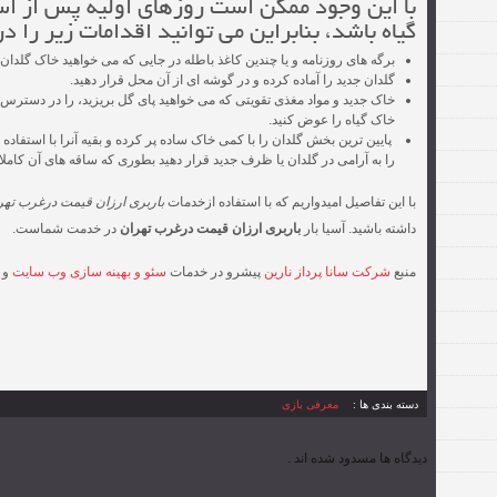
با این وجود ممکن است روزهای اولیه پس از اس
گیاه باشد، بنابراین می توانید اقدامات زیر را
برگه های روزنامه و یا چندین کاغذ باطله در جایی که می خواهید خاک گلدان
گلدان جدید را آماده کرده و در گوشه ای از آن محل قرار دهید.
خاک جدید و مواد مغذی تقویتی که می خواهید پای گل بریزید، را در دسترس قر
خاک گیاه را عوض کنید.
پایین ترین بخش گلدان را با کمی خاک ساده پر کرده و بقیه آنرا با استفاده ا
را به آرامی در گلدان یا ظرف جدید قرار دهید بطوری که ساقه های آن کاملا
با این تفاصیل امیدواریم که با استفاده ازخدمات
باربری ارزان قیمت درغرب تهر
داشته باشید. آسیا بار
باربری ارزان قیمت درغرب تهران
در خدمت شماست.
منبع
شرکت سانا پرداز نارین
پیشرو در خدمات
سئو و بهینه سازی وب سایت
و
دسته بندی ها :
معرفی بازی
دیدگاه ها مسدود شده اند .