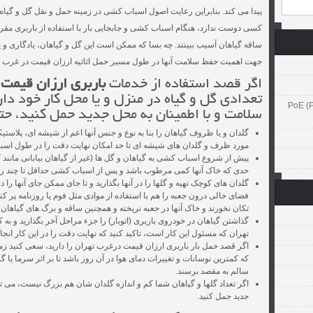
پیدا می کند. بنابراین رعایت اصول اسباب کشی در زمینه حمل و نقل گل و گیا
کسی دوست ندارد، هنگام اسباب کشی و جابجایی بار با استفاده از باربری مقرو
ساقه گیاهان آسیب ببینند. چه بسا که ممکن است این گل و گیاهان، یادگاری و یا 
جهت اهمیت حفظ سلامت آنها در طول مسیر حمل اثاثیه ارزان قیمت در غرب ت
اگر قصد استفاده از خدمات
باربری ارزان قیمت
تعدادی گل و گیاه در منزل و یا محل کار خود دار
PoE (Power )
سلامت و با اطمینان به محل جدید حمل کنید، حتما
گلدان و یا ظروف گیاهان را بنا به نوع و جنس آنها اعم از شیشه ای، پلاستیک
مورد ظرف و گلدان های شیشه ای تا حد امکان نهایت دقت را در طول اسبا
پیش از شروع اسباب کشی به گیاهان و گل ها (غیر از گیاهان بیابانی مانند کا
حدی که خاک آنها کمی مرطوب باشد و پس از اسباب کشی حداقل تا چند روز ن
گلدان های کوچک تهیه و گلها را در آنها بگذارید و تا جای ممکن جای آنها ر
فضای خالی درون جعبه را هم با استفاده از موادی مثل فوم یا روزنامه پر 
تکان نخورند و خاک آنها در جعبه نریخته و همچنین ساقه و برگ های گیاهان 
گذاشتن گیاهان در خودروی باربری (اتوبار) را جزء مراحل آخر بگذارید و ب
تهران که مسئول این کار است، تاکید کنید که نهایت دقت را در این کار انجا
اگر قصد حمل بار باربری ارزان قیمت درغرب تهران را دارید، سعی کنید ز
که کمترین نوسانات و تغییرات دمای هوا در آن روز باشد تا بر اثر سرما یا
سالم به مقصد برسند.
اگر تعداد گلها و گیاهان شما کم و اندازه گلدان شان هم بزرگ نیست، می ت
جدید جمل کنید.