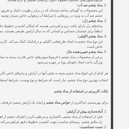
فرمولاسیون‌های کلاسیک معمولاً حاوی رنگ‌های طبیعی و گرم هستند.
مداد چشم ضد آب:
این محصولات به گونه‌ای ساخته شده‌اند که در برابر رطوبت، اشک و تعریق م
چشم ضد آب به ویژه در روزهایی با شرایط آب و هوایی خاص بسیار توصیه 
مداد چشم ژل:
مدادهای ژل دارای بافت نرم و لغزندنی هستند که امکان کشیدن خطوط دقیق
لـطفاً برای چشمان حساس و کسانی که به دنبال آرایش طبیعی هستند، بس
مداد چشم اکلیلی:
این نوع مداد چشم به ایجاد طرح‌هایی اکلیلی و دراماتیک کمک می‌کند. کا
خاص است.
مداد چشم تغییردهنده تناژ:
برخی از محصولات مداد چشم با فرمولاسیون‌های خاص قادرند بسته به دمای پ
ویژگی باعث ایجاد جلوه‌ای پویا در چهره می‌شود.
هر کدام از این انواع مداد چشم بسته به نقش آنها در آرایش و نیازهای خاص کارب
انتخاب بهترین نوع مداد چشم، نیاز است که شرایط و نوع پوست، شرایط استفاد
نکات کاربردی در استفاده از مداد چشم
برای بهره‌مندی حداکثری از
خواص مداد چشم
و ایجاد یک آرایش چشم حرفه‌ای،
آماده‌سازی پیش از آرایش:
قبل از استفاده از مداد چشم، پاکسازی و مرطوب‌کردن اطراف چشم از اهمی
ژل ملایم چشم، زمینه‌ای مناسب جهت کشیدن خطوط دقیق فراهم می‌کند.
تست حساسیت: