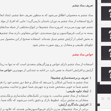
تعریف مداد چشم
مداد چشم به محصولی اطلاق می‌شود که به منظور تعریف خط چشم، ایجاد ابعاد
تاریخ استفاده از مداد چشم به دوران باستان بازمی‌گردد؛ جایی که افراد از موا
چشم خود بهره می‌بردند. امروزه مداد چشم‌ها در انواع مختلفی از جمله مداده
بسته به ترکیب فرمولاسیون و نوع بسته‌بندی، خواص متفاوتی دارند.مداد چشم‌ها
به بخش اصلی از آرایش چشم تبدیل شده‌اند. استفاده صحیح از این محصول می‌تو
جلوه‌ای طبیعی و متعادل بر روی صورت منجر شود.
خواص مداد چشم
استفاده از مداد چشم دارای خواص و ویژگی‌های متعددی است که نه تنها به زی
آرایش و افزایش اعتماد به نفس دارد. در ادامه به چند‌تایی از مهم‌ترین
خواص مدا
تعریف و برجسته‌سازی چشم‌ها:
مداد چشم به شما این امکان را می‌دهد که شکل و خط دور چشم خود را دقیقاً
چشم شما به خوبی مشخص شده و به چهره‌ی شما عمق و جذابیت بیشتری 
ایجاد جلوه طبیعی:
استفاده از مداد چشم مناسب، به ویژه در تکنیک‌های سایه‌سازی و پلک‌بند
متعادلی به نمایش درآید. خطوط نازک و دقیق باعث می‌شوند که نگاه شما 
افزایش ماندگاری آرایش:
برخی از مداد چشم‌های مدرن دارای فرمولاسیون‌هایی هستند که علاوه بر ا