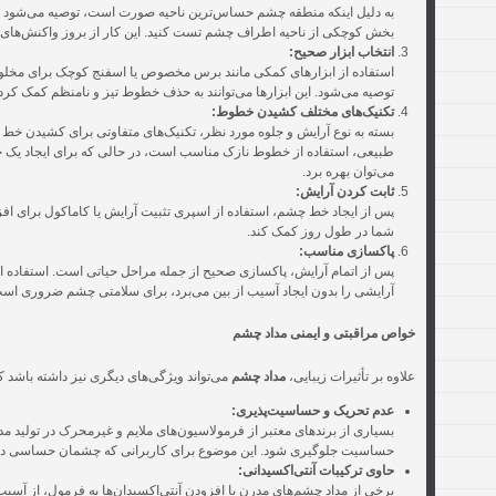
به دلیل اینکه منطقه چشم حساس‌ترین ناحیه صورت است، توصیه می‌شود قب
بخش کوچکی از ناحیه اطراف چشم تست کنید. این کار از بروز واکنش‌های 
انتخاب ابزار صحیح:
استفاده از ابزارهای کمکی مانند برس مخصوص یا اسفنج کوچک برای مخلو
توصیه می‌شود. این ابزارها می‌توانند به حذف خطوط تیز و نامنظم کمک کرده 
تکنیک‌های مختلف کشیدن خطوط:
بسته به نوع آرایش و جلوه مورد نظر، تکنیک‌های متفاوتی برای کشیدن خط
طبیعی، استفاده از خطوط نازک مناسب است، در حالی که برای ایجاد یک جل
می‌توان بهره برد.
ثابت کردن آرایش:
پس از ایجاد خط چشم، استفاده از اسپری تثبیت آرایش یا کاماکول برای افز
شما در طول روز کمک کند.
پاکسازی مناسب:
پس از اتمام آرایش، پاکسازی صحیح از جمله مراحل حیاتی است. استفاد
آرایشی را بدون ایجاد آسیب از بین می‌برد، برای سلامتی چشم ضروری اس
خواص مراقبتی و ایمنی مداد چشم
علاوه بر تأثیرات زیبایی،
مداد چشم
می‌تواند ویژگی‌های دیگری نیز داشته باشد
عدم تحریک و حساسیت‌پذیری:
بسیاری از برندهای معتبر از فرمولاسیون‌های ملایم و غیرمحرک در تولید مدا
حساسیت جلوگیری شود. این موضوع برای کاربرانی که چشمان حساسی دارند
حاوی ترکیبات آنتی‌اکسیدانی:
برخی از مداد چشم‌های مدرن با افزودن آنتی‌اکسیدان‌ها به فرمول، از آس