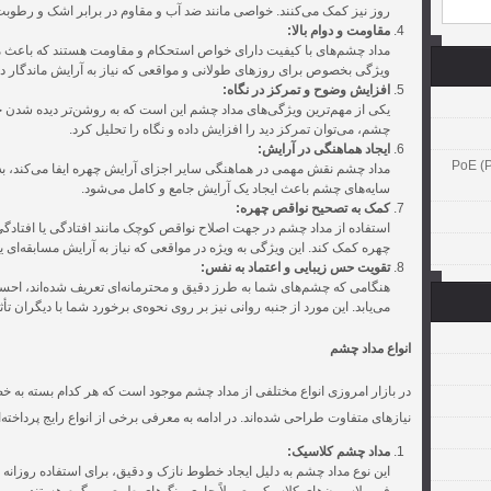
روز نیز کمک می‌کنند. خواصی مانند ضد آب و مقاوم در برابر اشک و رطوب
مقاومت و دوام بالا:
مداد چشم‌های با کیفیت دارای خواص استحکام و مقاومت هستند که باعث م
ویژگی بخصوص برای روزهای طولانی و مواقعی که نیاز به آرایش ماندگار دا
افزایش وضوح و تمرکز در نگاه:
یکی از مهم‌ترین ویژگی‌های مداد چشم این است که به روشن‌تر دیده شدن چ
چشم، می‌توان تمرکز دید را افزایش داده و نگاه را تحلیل کرد.
ایجاد هماهنگی در آرایش:
PoE (Power )
مداد چشم نقش مهمی در هماهنگی سایر اجزای آرایش چهره ایفا می‌کند، ب
سایه‌های چشم باعث ایجاد یک آرایش جامع و کامل می‌شود.
کمک به تصحیح نواقص چهره:
استفاده از مداد چشم در جهت اصلاح نواقص کوچک مانند افتادگی یا افتادگ
چهره کمک کند. این ویژگی به ویژه در مواقعی که نیاز به آرایش مسابقه‌ای ی
تقویت حس زیبایی و اعتماد به نفس:
هنگامی که چشم‌های شما به طرز دقیق و محترمانه‌ای تعریف شده‌اند، احس
می‌یابد. این مورد از جنبه روانی نیز بر روی نحوه‌ی برخورد شما با دیگران ت
انواع مداد چشم
در بازار امروزی انواع مختلفی از مداد چشم موجود است که هر کدام بسته به
نیازهای متفاوت طراحی شده‌اند. در ادامه به معرفی برخی از انواع رایج پرداخته‌ا
مداد چشم کلاسیک:
این نوع مداد چشم به دلیل ایجاد خطوط نازک و دقیق، برای استفاده روزان