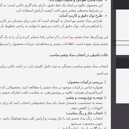
ثابت ماندن طولانی و قابلیت تثبیت بالا:
این محصول علاوه بر ایجاد یک خط دقیق، دارای ماندگاری بالایی است؛ به گو
در شرایط محیطی متغیر بدون افت کیفیت آرایش استفاده کرد.
طرح نوک دقیق و کاربرد آسان:
طراحی مداد چشم بیو استار به گونه‌ای است که حتی برای مبتدیان نیز کارب
را فراهم می‌کند. نوک دقیق آن باعث می‌شود تا بتوانید به راحتی خطوط 
این ویژگی‌ها، مداد چشم
بیو استار
را از سایر رقبا متمایز کرده و آن را به یک 
چشم تبدیل نموده است. اطلاعات بیشتر و مشاهده‌ی جزئیات محصول را می‌توان
نکات تکمیلی در انتخاب مداد چشم مناسب
انتخاب مداد چشم مناسب بستگی به چند عامل کلیدی دارد. در ادامه نکاتی برای ا
می‌کنیم:
بررسی ترکیبات محصول:
همواره لباس ترکیبات موجود در مداد چشم را مطالعه کنید. محصولاتی که 
آنتی‌اکسیدان هستند، علاوه بر پوشش‌دهی، به سلامت بافت اطراف چشم نی
توجه به نوع پوست و چشم:
بسته به حساسیت چشمان شما، باید مداد چشم‌هایی انتخاب کنید که برا
التهابات را کاهش دهند.
انتخاب تناژ و رنگ مناسب:
انتخاب رنگ مداد چشم باید با تناژ پوست و آرایش کلی شما هماهنگ باشد. ت
خوبی محسوب می‌شود.
سازگاری با سایر لوازم آرایشی: