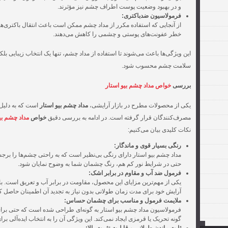
و در بهبود وضعیت پوست اطراف چشم نیز مؤثرند.
فرمولاسیون ضدباکتری:
از آنجایی که استفاده مکرر از مداد چشم ممکن است باعث انتقال باکتری‌ه
خطر عفونت‌های پوستی و چشمی را کاهش می‌دهند.
این ویژگی‌ها باعث می‌شوند تا استفاده از مداد چشم، تنها یک انتخاب زیبایی 
سلامت چشم محسوب شود.
بررسی
خواص مداد چشم بیو استار
یکی از محصولات مطرح در بازار آرایشی،
مداد چشم بیو استار
است که به دلیل 
مصرف‌کنندگان قرار گرفته است. در ادامه به بررسی دقیق
خواص
مداد چشم بی
نکات کلیدی بیان می‌کنیم:
رنگی بسیار قوی و ماندگار:
مداد چشم بیو استار دارای رنگی بی‌نظیر است که به راحتی چشم‌ها را برجس
حتی در شرایط نور کم هم، رنگ چشمان شما به وضوح نمایان شود.
فرمول ضد آب و مقاوم در برابر اشک:
یکی از مهم‌ترین مزایای این محصول، مقاومت در برابر آب و تعریق است. با اس
آرایش خود برای مدت زمان طولانی بدون نیاز به تجدید آن اطمینان حاصل کن
ملایمت فرمول و مناسب برای چشمان حساس:
فرمولاسیون مداد چشم بیو استار به گونه‌ای طراحی شده است که حتی بر
گونه تحریک یا قرمزی ایجاد نمی‌کند. این ویژگی آن را به انتخاب ایده‌آلی برا